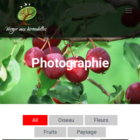
T
O
G
G
L
E
Photographie
N
A
V
I
G
A
T
I
All
Oiseau
Fleurs
O
Fruits
Paysage
N